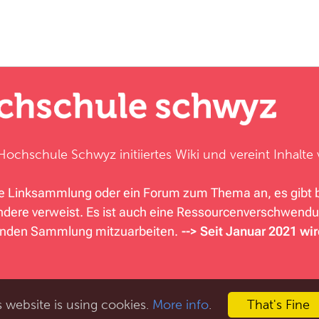
Hochschule Schwyz
initiiertes Wiki und vereint Inhal
ine Linksammlung oder ein Forum zum Thema an, es gibt b
ndere verweist. Es ist auch eine Ressourcenverschwendun
ehenden Sammlung mitzuarbeiten.
--> Seit Januar 2021 wi
s website is using cookies.
More info
.
That's Fine