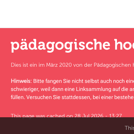
Dies ist ein im März 2020 von der
Pädagogischen 
Hinweis:
Bitte fangen Sie nicht selbst auch noch e
schwieriger, weil dann eine Linksammlung auf die a
füllen. Versuchen Sie stattdessen, bei einer best
This page was cached on 28 Jul 2026 - 13:27.
Thi