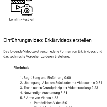
Lernfilm-Festival
Einführungsvideo: Erklärvideos erstellen
Das folgende Video zeigt verschiedene Formen von Erklärvideos und
das technische Vorgehen zu deren Erstellung.
Filminhalt
Begrüßung und Einführung 0:00
Überlegung: Alles am Stück oder mit Videoschnitt 0:51
Technisches Grundprinzip der Videoerstellung 2:23
Notwendige Ausstattung 3:51
3 Arten von Videos 4:53
Persönliches Video 5:01