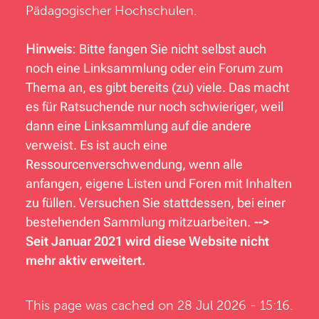
Pädagogischer Hochschulen.
Hinweis:
Bitte fangen Sie nicht selbst auch
noch eine Linksammlung oder ein Forum zum
Thema an, es gibt bereits (zu) viele. Das macht
es für Ratsuchende nur noch schwieriger, weil
dann eine Linksammlung auf die andere
verweist. Es ist auch eine
Ressourcenverschwendung, wenn alle
anfangen, eigene Listen und Foren mit Inhalten
zu füllen. Versuchen Sie stattdessen, bei einer
bestehenden Sammlung mitzuarbeiten.
-->
Seit Januar 2021 wird diese Website nicht
mehr aktiv erweitert.
This page was cached on 28 Jul 2026 - 15:16.