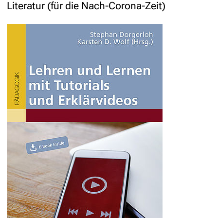
Literatur (für die Nach-Corona-Zeit)