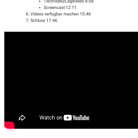
Tischvideo/Legevideo 8:08
Screencast 12:11
Videos verfügbar machen 15:46
Schluss 17:46