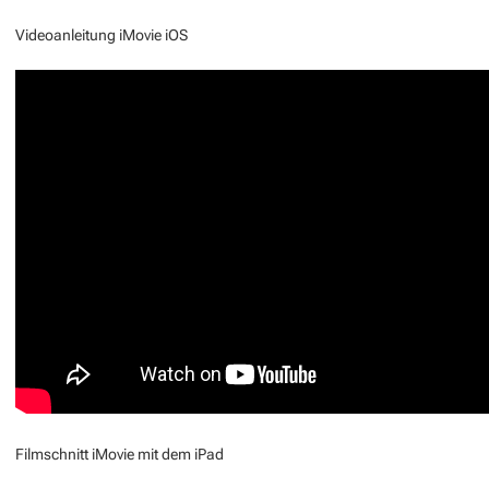
Videoanleitung iMovie iOS
Filmschnitt iMovie mit dem iPad